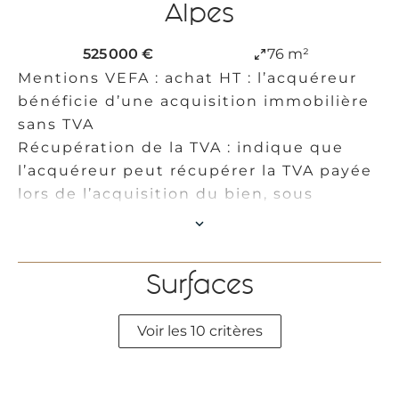
Alpes
525 000 €
76 m²
Mentions VEFA : achat HT : l’acquéreur
bénéficie d’une acquisition immobilière
sans TVA
Récupération de la TVA : indique que
l’acquéreur peut récupérer la TVA payée
lors de l’acquisition du bien, sous
réserve de respecter les conditions
fiscales en vigueur. Rendement locatif :
précise l’estimation des revenus locatifs
Surfaces
potentiels du bien au regard de son prix
d’acquisition et des conditions du
Voir les 10 critères
marché local.