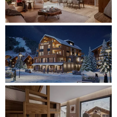
Cette résidence neuve allie confort
moderne, prestations de qualité et cadre
alpin privilégié. Idéale pour une
résidence secondaire, un investissement
locatif ou un pied-à-terre à la montagne.
L’appartement propose 3 chambres et 1
coin montagne avec un total de 8
couchages. Il se compose également de
2 salles de bain et 2 WC
Ses atouts :
• Situation exceptionnelle en centre
station
• Remontées mécaniques à 50 m
• Station vivante et attractive toute
l’année