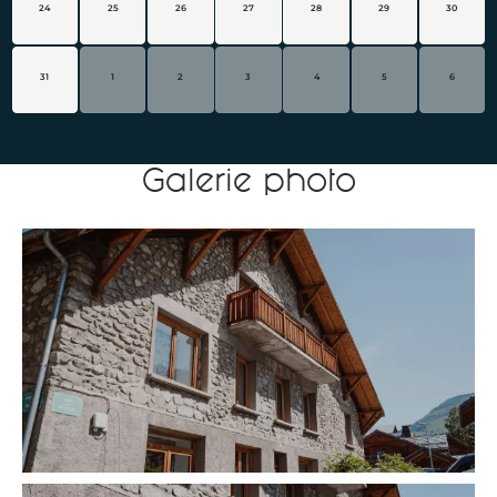
24
25
26
27
28
29
30
31
1
2
3
4
5
6
Galerie photo