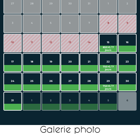
27
28
29
30
31
1
2
3
4
5
6
7
8
9
10
11
12
13
14
15
16
850 € / 7
jours
17
18
19
20
21
22
23
750 € / 7
jours
24
25
26
27
28
29
30
750 € / 7
jours
31
1
2
3
4
5
6
Galerie photo